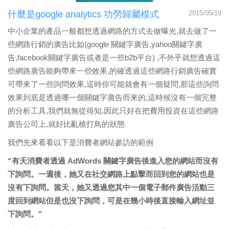
什麼是google analytics 功勞歸屬模式
2015/05/19
中小企業的產品一般都想透過網路的方式去做曝光,就去做了一
些網路行銷的廣告比如(google 關鍵字廣告,yahoo關鍵字廣
告,facebook關鍵字廣告或者是一些b2b平台) ,不外乎就想透過這
些網路廣告能夠帶來一些效果,的確透過這些網路行銷廣告確實
可帶來了一些詢問效果,這時你可能就會有一個疑問,那這些詢問
效果到底是透過哪一個關鍵字廣告而來的,這時候沒有一個完整
的分析工具,我們就無從得知,因此只好在把費用投資在這些網路
廣告公司上,就好比亂槍打鳥的狀態.
我們先來看看以下是消費者網站參訪的範例
“有天消費者透過 AdWords 關鍵字廣告後進入您的網站而沒有
下詢問。一週後，她又在社交網路上點擊而回到您的網站也是
沒有下詢問。當天，她又透過您其中一個電子郵件廣告活動三
度回到網站但是也沒下詢問，可是在幾小時後直接輸入網址並
下詢問。"