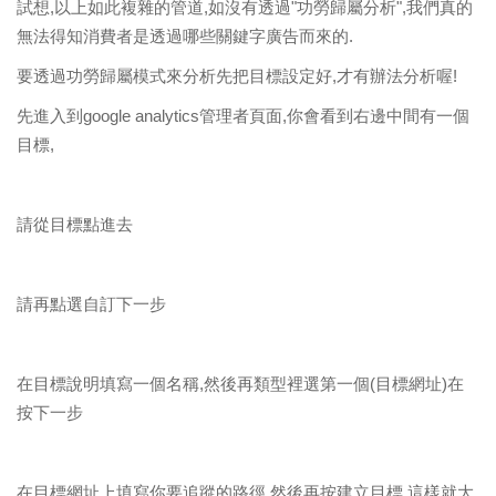
試想,以上如此複雜的管道,如沒有透過"功勞歸屬分析",我們真的
無法得知消費者是透過哪些關鍵字廣告而來的.
要透過功勞歸屬模式來分析先把目標設定好,才有辦法分析喔!
先進入到google analytics管理者頁面,你會看到右邊中間有一個
目標,
請從目標點進去
請再點選自訂下一步
在目標說明填寫一個名稱,然後再類型裡選第一個(目標網址)在
按下一步
在目標網址上填寫你要追蹤的路徑,然後再按建立目標,這樣就大