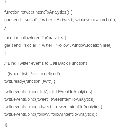
}
function retweetIntentToAnalytics() {
ga(‘send’, ‘social’, ‘Twitter’, ‘Retweet’, window.location.href);
}
function followIntentToAnalytics() {
ga(‘send’, ‘social’, ‘Twitter’, ‘Follow’, window.location.href);
}
// Bind Twitter events to Call Back Functions
if (typeof twttr !== ‘undefined’) {
twttr.ready(function (twttr) {
twttr.events.bind(‘click’, clickEventToAnalytics);
twttr.events.bind(‘tweet’, tweetIntentToAnalytics);
twttr.events.bind(‘retweet’, retweetIntentToAnalytics);
twttr.events.bind(‘follow’, followIntentToAnalytics);
});