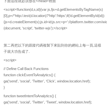
下面這段就必須放在</head>裡面
<script>!function(d,s,id){var js,fjs=d.getElementsByTagName(s)
[0],p=/^http:/.test(d.location)?’http’:’https’;if(!d.getElementById(id))
{js=d.createElement(s);js.id=id;js.src=p+’://platform.twitter.com/widg
(document, ‘script’, ‘twitter-wjs’);</script>
第二再把以下的跟蹤代碼複製下來貼到你的網站上每一頁,這樣
子就大功告成了.
<script>
// Define Call Back Functions
function clickEventToAnalytics() {
ga(‘send’, ‘social’, ‘Twitter’, ‘Click’, window.location.href);
}
function tweetIntentToAnalytics() {
ga(‘send’, ‘social’, ‘Twitter’, ‘Tweet’, window.location.href);